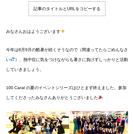
メンバー
記事のタイトルとURLをコピーする
クリエイティブなメンバー
料金案内
みなさんおはようございます
お得な料金システムがあります!!!
今年は8月9月の酷暑が続くそうなので（間違ってたらごめんなさ
アクセス
い
）、熱中症に気をつけながらも暑さに負けずしっかりと活動
雨の日も傘が要らない最高の立地
していきましょう。
お問い合わせ
何でも質問!!!
100 Carat の夏のイベントシリーズはひとまず終えました。参加
してくださったみなさんありがとうございました
Blog
楽しい情報満載!!!
クラススケジュール