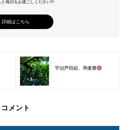
た毎日をお過ごしください!!!
イチオシ情報
詳細はこちら
100 Carat の最も熱いNe
メンバー
クリエイティブなメンバ
宇治芦田組、準優勝
料金案内
お得な料金システムがありま
アクセス
コメント
雨の日も傘が要らない最
お問い合わせ