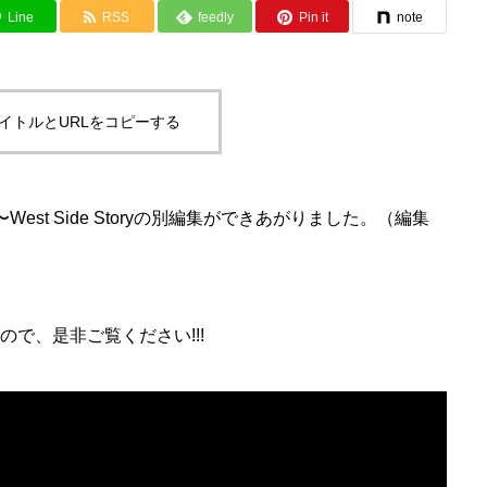
Line
RSS
feedly
Pin it
note
イトルとURLをコピーする
nd 〜West Side Storyの別編集ができあがりました。（編集
で、是非ご覧ください!!!