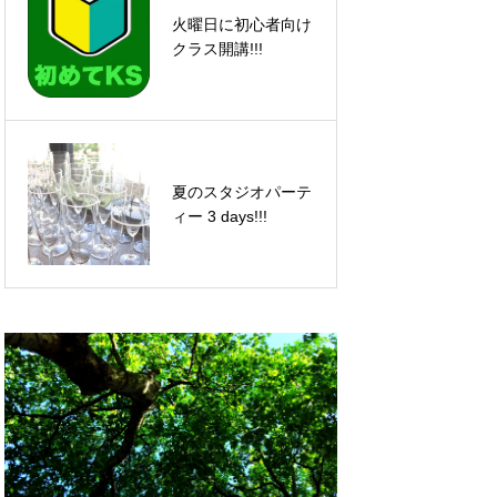
火曜日に初心者向け
ありがとうございま
クラス開講!!!
した!!!
夏のスタジオパーテ
Ren & Angela レッ
ィー 3 days!!!
スンのお知らせ♪