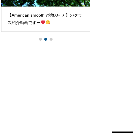
【American smooth ｱﾒﾘｶﾝｽﾑｰｽ 】のクラ
無料体験会ありが
ス紹介動画ですー
すことのできるレッスン
!!!