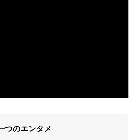
チケットが届きました。予定していただ
いてる方々、ありがとうございます!!!
Top
レッスン
「心技体」すべてを満た
イベント
一つのエンタメ
100 Carat のイベントは別格