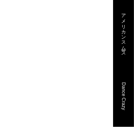
アメリカンスムース
wsをお知らせ!!!
ー
す!!!
Dance Crazy
高の立地