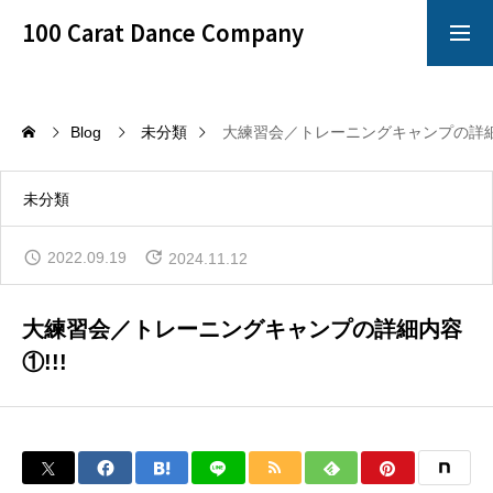
100 Carat Dance Company
アメリカンスムース
Dance Crazy
Blog
未分類
大練習会／トレーニングキャンプの詳細内
Top
未分類
レッスン
2022.09.19
2024.11.12
「心技体」すべてを満たすことのできるレッスン
大練習会／トレーニングキャンプの詳細内容
イベント
①!!!
100 Carat のイベントは別格!!!
イチオシ情報
100 Carat の最も熱いNewsをお知らせ!!!