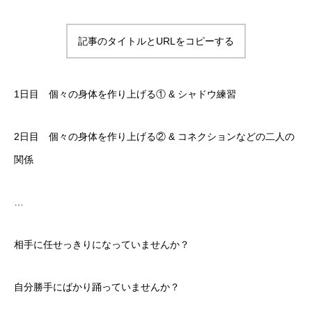
メンバー
クリエイティブなメンバー
記事のタイトルとURLをコピーする
料金案内
お得な料金システムがあります!!!
1日目 個々の身体を作り上げる① & シャドウ練習
アクセス
2日目 個々の身体を作り上げる② & コネクションなどの二人の
雨の日も傘が要らない最高の立地
関係
お問い合わせ
…
何でも質問!!!
Blog
相手に任せっきりになっていませんか？
楽しい情報満載!!!
自分勝手にばかり踊っていませんか？
クラススケジュール