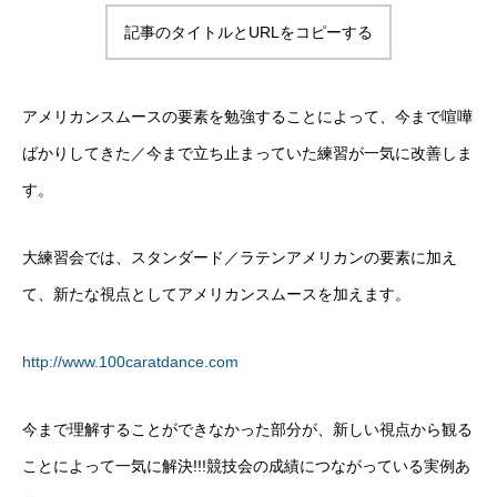
メンバー
記事のタイトルとURLをコピーする
クリエイティブなメンバー
料金案内
アメリカンスムースの要素を勉強することによって、今まで喧嘩
お得な料金システムがあります!!!
ばかりしてきた／今まで立ち止まっていた練習が一気に改善しま
す。
アクセス
雨の日も傘が要らない最高の立地
大練習会では、スタンダード／ラテンアメリカンの要素に加え
お問い合わせ
て、新たな視点としてアメリカンスムースを加えます。
何でも質問!!!
http://www.100caratdance.com
Blog
楽しい情報満載!!!
今まで理解することができなかった部分が、新しい視点から観る
ことによって一気に解決!!!競技会の成績につながっている実例あ
クラススケジュール