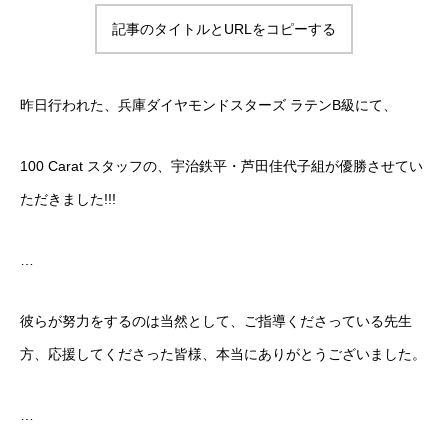
メンバー
記事のタイトルとURLをコピーする
クリエイティブなメンバー
料金案内
昨日行われた、兵庫ダイヤモンドスターズ ラテンB級にて、
お得な料金システムがあります!!!
100 Carat スタッフの、宇治鉄平・芦田佳代子組が優勝させてい
アクセス
ただきました!!!
雨の日も傘が要らない最高の立地
…
お問い合わせ
何でも質問!!!
彼らが努力をするのは当然として、ご指導くださっている先生
Blog
方、応援してくださった皆様、本当にありがとうございました。
楽しい情報満載!!!
…
クラススケジュール