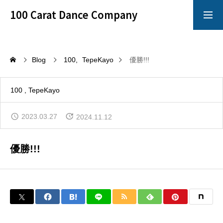
100 Carat Dance Company
アメリカンスムース
Dance Crazy
Blog
100
TepeKayo
優勝!!!
Top
100
TepeKayo
レッスン
2023.03.27
2024.11.12
「心技体」すべてを満たすことのできるレッスン
優勝!!!
イベント
100 Carat のイベントは別格!!!
イチオシ情報
100 Carat の最も熱いNewsをお知らせ!!!