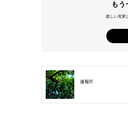
もう
楽しい充実し
速報!!!