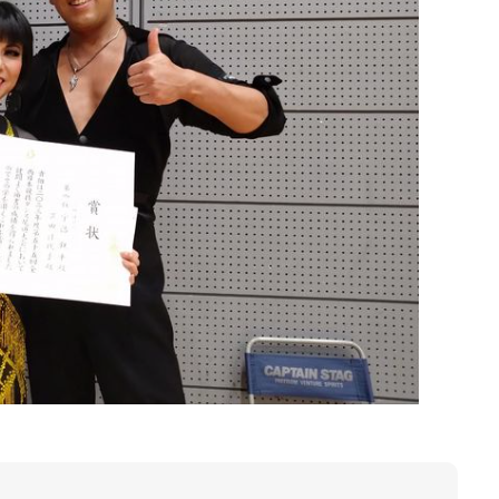
Top
レッスン
「心技体」すべてを満た
イベント
100 Carat のイベントは別格
イチオシ情報
100 Carat の最も熱いNe
メンバー
クリエイティブなメンバ