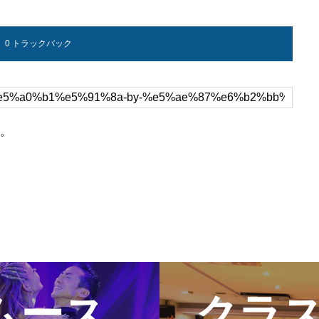
クラススケジ
0 トラックバック
。
ムース
クラ