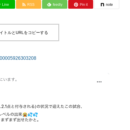
Line
RSS
feedly
Pin it
note
イトルとURLをコピーする
d=100005926303208