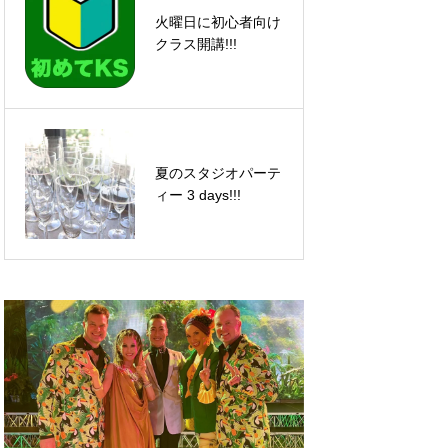
火曜日に初心者向け
まだまだ勉強(^^)
クラス開講!!!
夏のスタジオパーテ
宇治芦田組、準優勝
ィー 3 days!!!