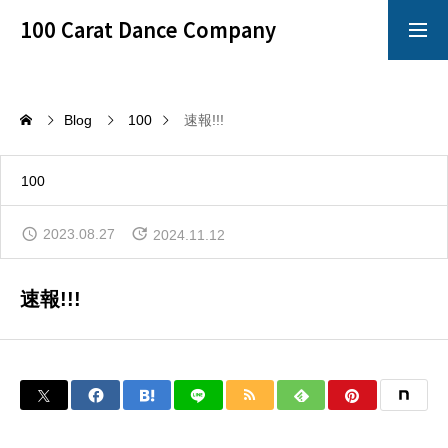
100 Carat Dance Company
アメリカンスムース
Dance Crazy
Blog
100
速報!!!
Top
100
レッスン
2023.08.27
2024.11.12
「心技体」すべてを満たすことのできるレッスン
速報!!!
イベント
100 Carat のイベントは別格!!!
イチオシ情報
100 Carat の最も熱いNewsをお知らせ!!!