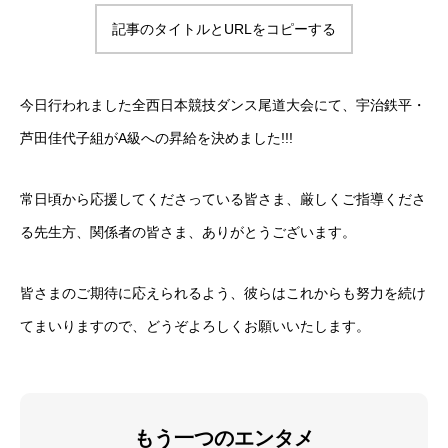
メンバー
記事のタイトルとURLをコピーする
クリエイティブなメンバー
料金案内
今日行われました全西日本競技ダンス尾道大会にて、宇治鉄平・
お得な料金システムがあります!!!
芦田佳代子組がA級への昇給を決めました!!!
アクセス
常日頃から応援してくださっている皆さま、厳しくご指導くださ
雨の日も傘が要らない最高の立地
る先生方、関係者の皆さま、ありがとうございます。
お問い合わせ
何でも質問!!!
皆さまのご期待に応えられるよう、彼らはこれからも努力を続け
てまいりますので、どうぞよろしくお願いいたします。
Blog
楽しい情報満載!!!
もう一つのエンタメ
クラススケジュール