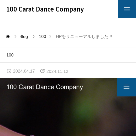
100 Carat Dance Company
アメリカンスムース
Dance Crazy
Blog
100
HPをリニューアルしました!!!
Top
100
レッスン
2024.04.17
2024.11.12
「心技体」すべてを満たすことのできるレッスン
イベント
100 Carat のイベントは別格!!!
イチオシ情報
100 Carat の最も熱いNewsをお知らせ!!!