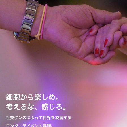
メンバー
クリエイティブなメンバー
料金案内
お得な料金システムがあります!!!
アクセス
雨の日も傘が要らない最高の立地
お問い合わせ
何でも質問!!!
Blog
楽しい情報満載!!!
クラススケジュール