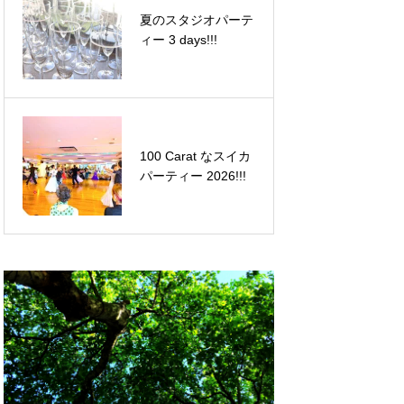
夏のスタジオパーテ
HPを見やすくリニ
ィー 3 days!!!
ューアル!
100 Carat なスイカ
the Lion King 追加
パーティー 2026!!!
メンバー募集