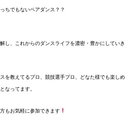
っちでもないペアダンス？？
レッスン
「心技体」すべてを満た
解し、これからのダンスライフを濃密・豊かにしていき
イベント
100 Carat のイベントは別格
スを教えてるプロ、競技選手プロ、どなた様でも楽しめ
イチオシ情報
となってます。
100 Carat の最も熱いNe
方もお気軽に参加できます
メンバー
クリエイティブなメンバ