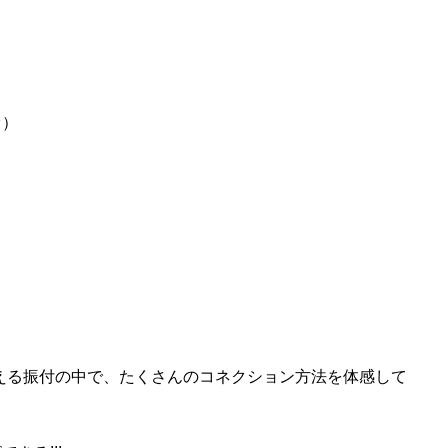
料金案内
お得な料金システムがありま
オ）
アクセス
雨の日も傘が要らない最
お問い合わせ
何でも質問!!!
Blog
楽しい情報満載!!!
使える振付の中で、たくさんのコネクション方法を体感して