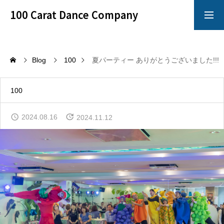
100 Carat Dance Company
アメリカンスムース
Dance Crazy
Blog
100
夏パーティー ありがとうございました!!!
Top
100
レッスン
2024.08.16
2024.11.12
「心技体」すべてを満たすことのできるレッスン
イベント
100 Carat のイベントは別格!!!
イチオシ情報
100 Carat の最も熱いNewsをお知らせ!!!