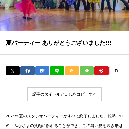
メンバー
クリエイティブなメンバー
料金案内
お得な料金システムがあります!!!
夏パーティー ありがとうございました!!!
アクセス
雨の日も傘が要らない最高の立地
お問い合わせ
何でも質問!!!
記事のタイトルとURLをコピーする
Blog
楽しい情報満載!!!
2024年夏のスタジオパーティーがすべて終了しました。総勢170
名、みなさまの笑顔に触れることができ、この暑い夏を吹き飛ば
クラススケジュール