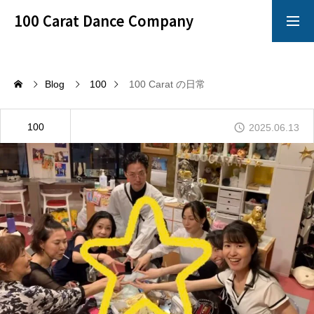
100 Carat Dance Company
アメリカンスムース
Dance Crazy
Blog
100
100 Carat の日常
Top
100
2025.06.13
レッスン
「心技体」すべてを満たすことのできるレッスン
イベント
100 Carat のイベントは別格!!!
イチオシ情報
100 Carat の最も熱いNewsをお知らせ!!!