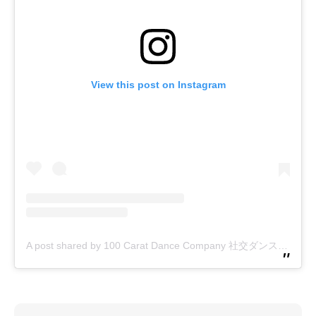
View this post on Instagram
A post shared by 100 Carat Dance Company 社交ダンス・アメリカンスムース・ヤングサークル・大阪 (@100caratdance_ballroom)