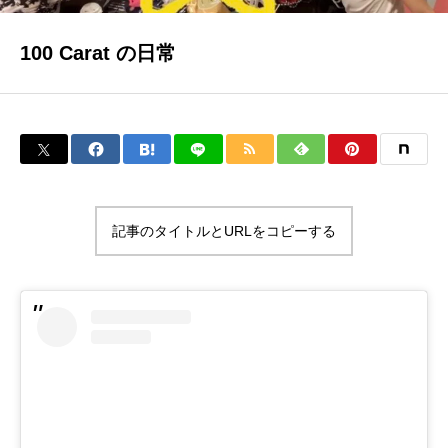
メンバー
クリエイティブなメンバー
100 Carat の日常
料金案内
お得な料金システムがあります!!!
アクセス
雨の日も傘が要らない最高の立地
記事のタイトルとURLをコピーする
お問い合わせ
何でも質問!!!
Blog
楽しい情報満載!!!
クラススケジュール