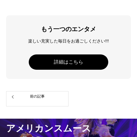
メンバー
クリエイティブなメンバー
もう一つのエンタメ
料金案内
お得な料金システムがあります!!!
楽しい充実した毎日をお過ごしください!!!
アクセス
詳細はこちら
雨の日も傘が要らない最高の立地
お問い合わせ
何でも質問!!!
前の記事
Blog
楽しい情報満載!!!
アメリカンスムース
クラススケジュール