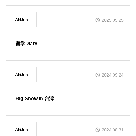
AkiJun
2025.05.25
留学Diary
AkiJun
2024.09.24
Big Show in 台湾
AkiJun
2024.08.31