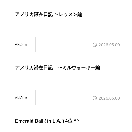
メンバー
アメリカ滞在日記 〜レッスン編
クリエイティブなメンバー
料金案内
お得な料金システムがあります!!!
AkiJun
2026.05.09
アクセス
雨の日も傘が要らない最高の立地
アメリカ滞在日記 〜ミルウォーキー編
お問い合わせ
何でも質問!!!
AkiJun
2026.05.09
Blog
楽しい情報満載!!!
Emerald Ball ( in L.A. ) 4位 ^^
クラススケジュール