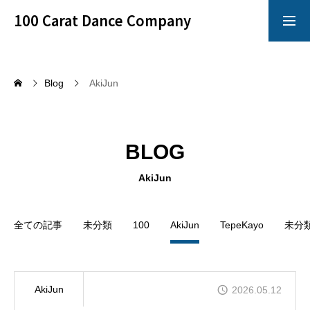
100 Carat Dance Company
アメリカンスムース
Dance Crazy
Blog
AkiJun
Top
BLOG
レッスン
「心技体」すべてを満たすことのできるレッスン
AkiJun
イベント
全ての記事
未分類
100
AkiJun
TepeKayo
未分
100 Carat のイベントは別格!!!
イチオシ情報
100 Carat の最も熱いNewsをお知らせ!!!
AkiJun
2026.05.12