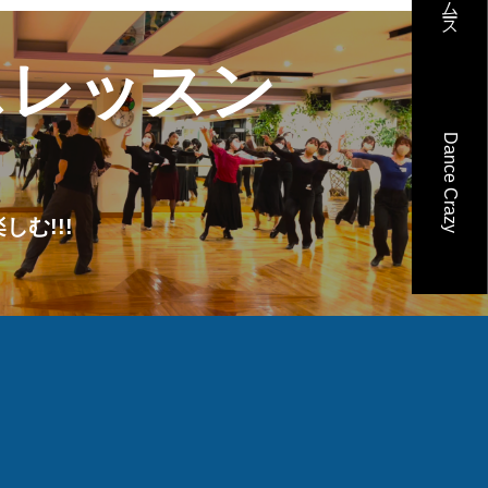
ー
スレッスン
す!!!
Dance Crazy
む!!!
高の立地