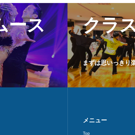
クリエイティブなメンバ
ムース
クラ
料金案内
お得な料金システムがありま
アクセス
まずは思いっきり楽し
雨の日も傘が要らない最
お問い合わせ
何でも質問!!!
Blog
メニュー
楽しい情報満載!!!
Top