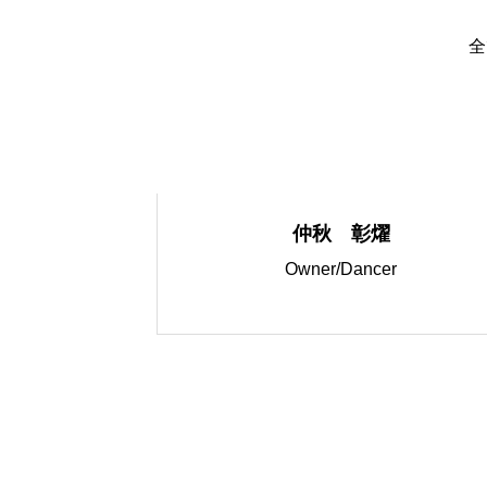
全
仲秋 彰燿
Owner/Dancer