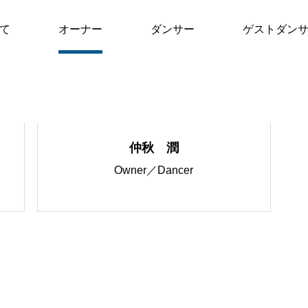
Top
て
オーナー
ダンサー
ゲストダン
レッスン
「心技体」すべてを満た
仲秋 潤
イベント
Owner／Dancer
100 Carat のイベントは別格
イチオシ情報
100 Carat の最も熱いNe
メンバー